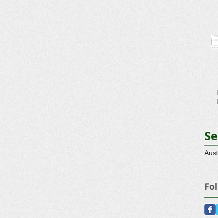
Se
Aust
Fo