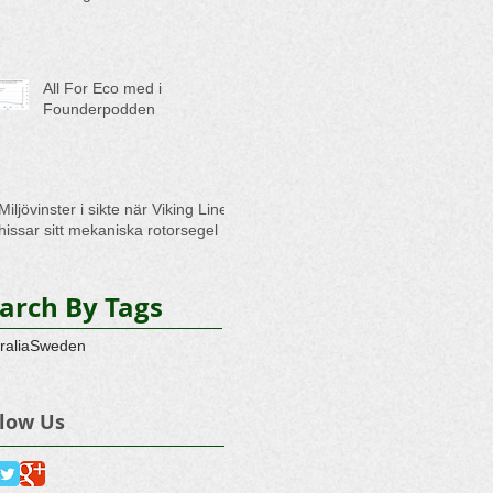
All For Eco med i
Founderpodden
Miljövinster i sikte när Viking Line
hissar sitt mekaniska rotorsegel
arch By Tags
ralia
Sweden
llow Us