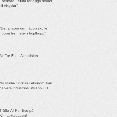
Forskare: ”Sluta förlöjliga stödet
till elcyklar”
”Det är som om någon skulle
hoppa tre meter i höjdhopp”
All For Eco i Almedalen
Ny studie : cirkulär ekonomi kan
halvera industrins utsläpp i EU
Träffa All For Eco på
Klimatriksdagen!