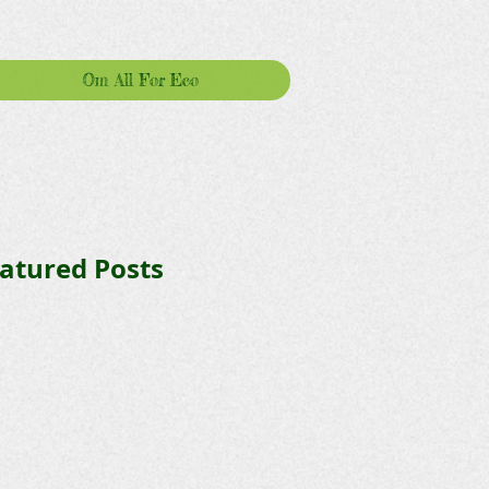
Om All For Eco
atured Posts