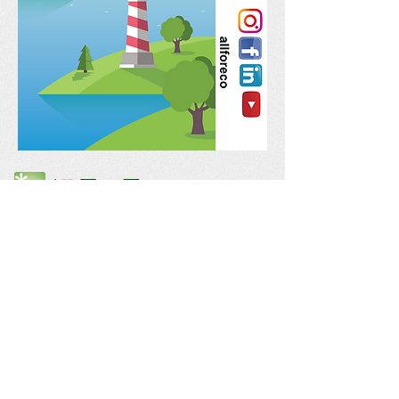
All For Eco
Små förändringar gjorda av många,
är en stor förändring.
Dela oss hemma hos dig!
Idéer, synpunkter, förslag?
Email : all @ for.eco
© 2018 All For Eco AB (non-profit)