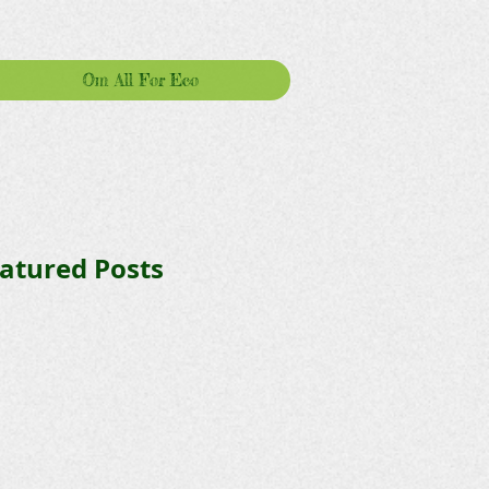
Om All For Eco
atured Posts