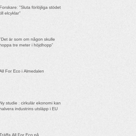
Forskare: ”Sluta förlöjliga stödet
till elcyklar”
”Det är som om någon skulle
hoppa tre meter i höjdhopp”
All For Eco i Almedalen
Ny studie : cirkulär ekonomi kan
halvera industrins utsläpp i EU
Träffa All For Eco på