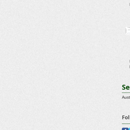
Se
Aust
Fo