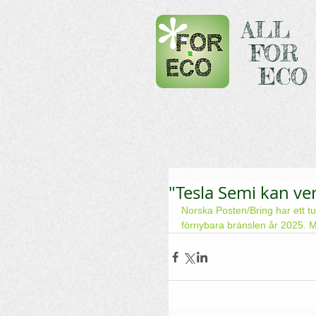
ALL
FOR
ECO
"Tesla Semi kan ve
Norska Posten/Bring har ett tuf
förnybara bränslen år 2025. M