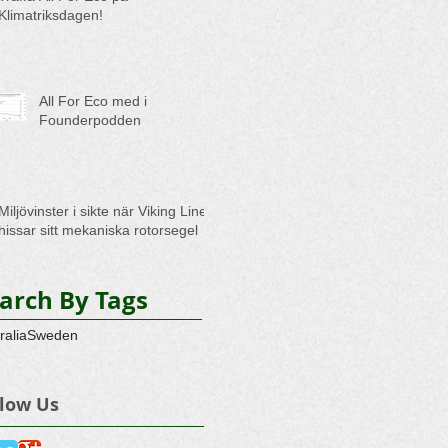
Klimatriksdagen!
All For Eco med i
Founderpodden
Miljövinster i sikte när Viking Line
hissar sitt mekaniska rotorsegel
arch By Tags
ralia
Sweden
llow Us