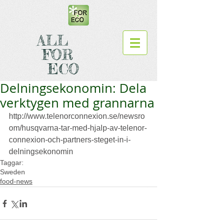
ALL
FOR
ECO
Delningsekonomin: Dela
verktygen med grannarna
http://www.telenorconnexion.se/newsro
om/husqvarna-tar-med-hjalp-av-telenor-
connexion-och-partners-steget-in-i-
delningsekonomin
Taggar:
Sweden
food-news