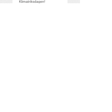
Klimatriksdagen!
All For Eco med i
Founderpodden
Miljövinster i sikte när Viking
Line hissar sitt mekaniska
rotorsegel
Search By Tags
Australia
Sweden
Follow Us