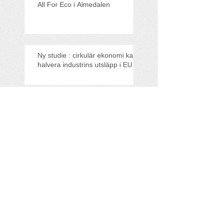
All For Eco i Almedalen
Ny studie : cirkulär ekonomi kan
halvera industrins utsläpp i EU
Träffa All For Eco på
Klimatriksdagen!
All For Eco med i
Founderpodden
Miljövinster i sikte när Viking
Line hissar sitt mekaniska