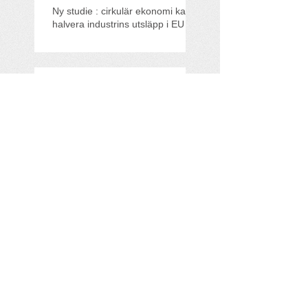
Ny studie : cirkulär ekonomi kan
halvera industrins utsläpp i EU
Träffa All For Eco på
Klimatriksdagen!
All For Eco med i
Founderpodden
Miljövinster i sikte när Viking
Line hissar sitt mekaniska
rotorsegel
Search By Tags