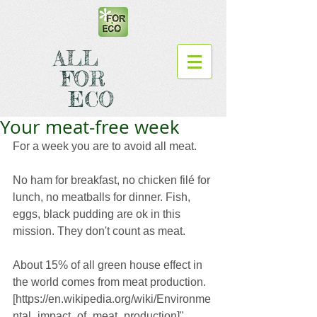
ALL
FOR
ECO
Your meat-free week
For a week you are to avoid all meat.
No ham for breakfast, no chicken filé for 
lunch, no meatballs for dinner. Fish, 
eggs, black pudding are ok in this 
mission. They don't count as meat.
About 15% of all green house effect in 
the world comes from meat production. 
[https://en.wikipedia.org/wiki/Environme
ntal_impact_of_meat_production]",