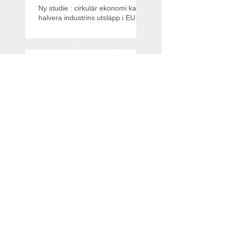
Ny studie : cirkulär ekonomi kan
halvera industrins utsläpp i EU
Träffa All For Eco på
Klimatriksdagen!
All For Eco med i
Founderpodden
Miljövinster i sikte när Viking
Line hissar sitt mekaniska
rotorsegel
Search By Tags