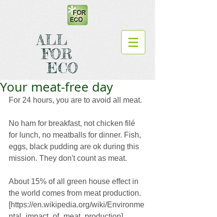
ALL
FOR
ECO
Your meat-free day
For 24 hours, you are to avoid all meat.
No ham for breakfast, not chicken filé 
for lunch, no meatballs for dinner. Fish, 
eggs, black pudding are ok during this 
mission. They don't count as meat.
About 15% of all green house effect in 
the world comes from meat production. 
[https://en.wikipedia.org/wiki/Environme
ntal_impact_of_meat_production]