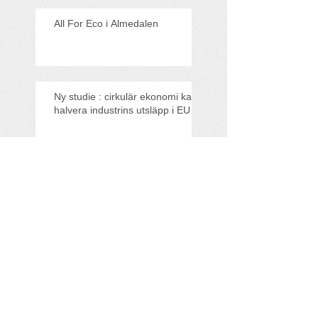
All For Eco i Almedalen
Ny studie : cirkulär ekonomi kan
halvera industrins utsläpp i EU
Träffa All For Eco på
Klimatriksdagen!
All For Eco med i
Founderpodden