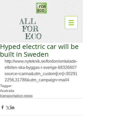
ALL
FOR
ECO
Hyped electric car will be
built in Sweden
http://www.nyteknik.se/fordon/omtalade-
elbilen-ska-byggas-i-sverige-6832660?
source=carma&utm_custom[cm]=30291
2256,31788&utm_campaign=mail4
Taggar:
Australia
transportation-news