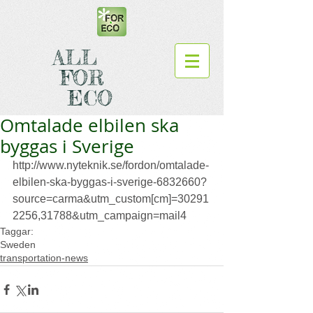
ALL
FOR
ECO
Omtalade elbilen ska
byggas i Sverige
http://www.nyteknik.se/fordon/omtalade-
elbilen-ska-byggas-i-sverige-6832660?
source=carma&utm_custom[cm]=30291
2256,31788&utm_campaign=mail4
Taggar:
Sweden
transportation-news