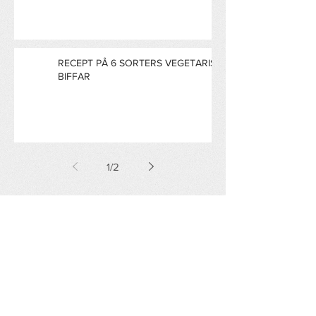
RECEPT PÅ 6 SORTERS VEGETARISKA
BIFFAR
1
/
2
All For Eco
Små förändringar gjorda av många,
är en stor förändring.
Dela oss hemma hos dig!