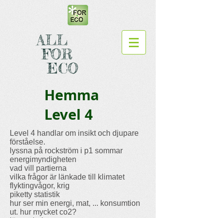
ALL
FOR
ECO
Hemma
Level 4
Level 4 handlar om insikt och djupare
förståelse.
lyssna på rockström i p1 sommar
energimyndigheten
vad vill partierna
vilka frågor är länkade till klimatet
flyktingvågor, krig
piketty statistik
hur ser min energi, mat, ... konsumtion
ut. hur mycket co2?