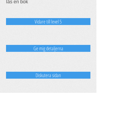
läs en bok
Vidare till level 5
Ge mig detaljerna
Diskutera sidan
All For Eco
Små förändringar gjorda av många,
är en stor förändring.
Dela oss hemma hos dig!