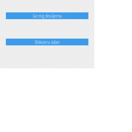
Ge mig detaljerna
Diskutera sidan
All For Eco
Små förändringar gjorda av många,
är en stor förändring.
Dela oss hemma hos dig!
Idéer, synpunkter, förslag?