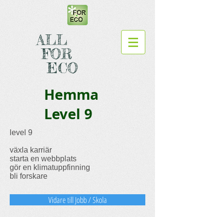
ALL
FOR
ECO
Hemma
Level 9
level 9
växla karriär
starta en webbplats
gör en klimatuppfinning
bli forskare
Vidare till Jobb / Skola