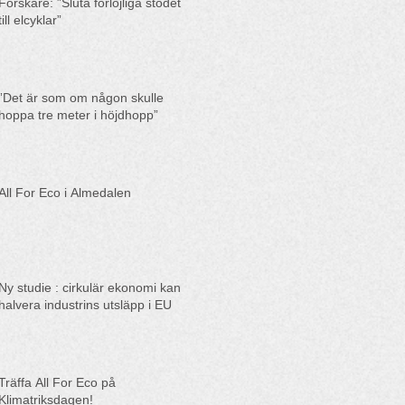
Forskare: ”Sluta förlöjliga stödet
till elcyklar”
”Det är som om någon skulle
hoppa tre meter i höjdhopp”
All For Eco i Almedalen
Ny studie : cirkulär ekonomi kan
halvera industrins utsläpp i EU
Träffa All For Eco på
Klimatriksdagen!