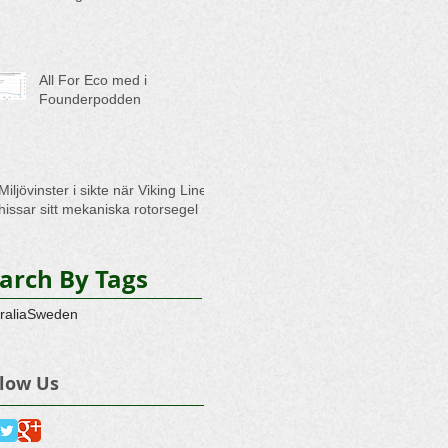
All For Eco med i
Founderpodden
Miljövinster i sikte när Viking Line
hissar sitt mekaniska rotorsegel
arch By Tags
ralia
Sweden
llow Us