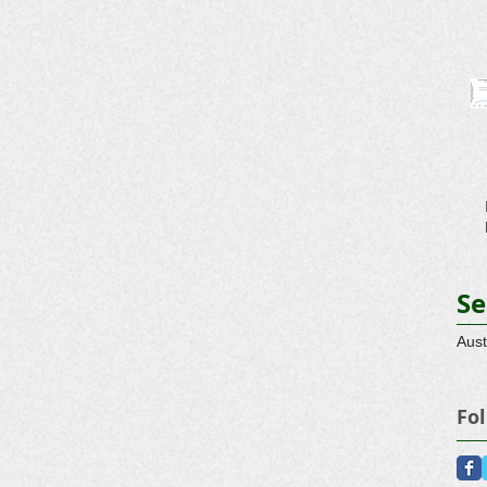
Se
Aust
Fo