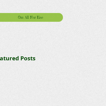
Om All For Eco
atured Posts