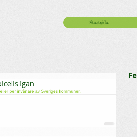
Startsida
Fe
cellsligan
celler per invånare av Sveriges kommuner.