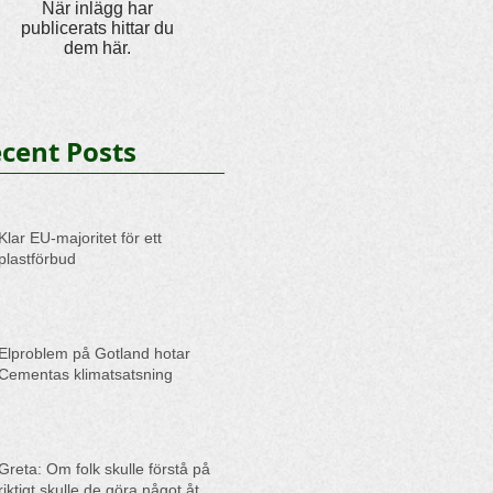
När inlägg har
publicerats hittar du
dem här.
cent Posts
Klar EU-majoritet för ett
plastförbud
Elproblem på Gotland hotar
Cementas klimatsatsning
Greta: Om folk skulle förstå på
riktigt skulle de göra något åt