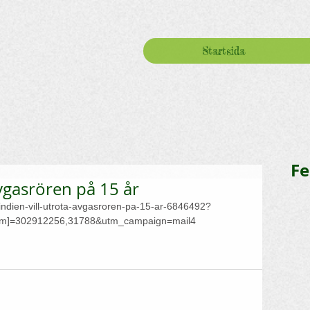
Startsida
Fe
avgasrören på 15 år
/indien-vill-utrota-avgasroren-pa-15-ar-6846492?
cm]=302912256,31788&utm_campaign=mail4