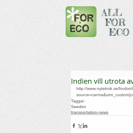
ALL
FOR
ECO
Indien vill utrota 
http://www.nyteknik.se/fordon
source=carma&utm_custom[
Taggar:
Sweden
transportation-news