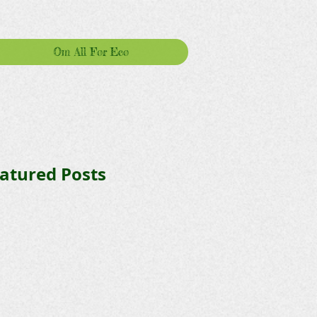
Om All For Eco
atured Posts