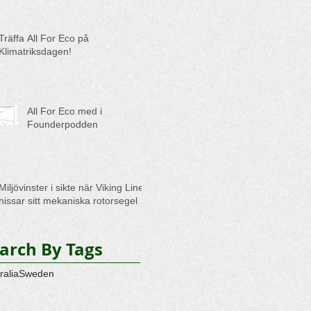
Träffa All For Eco på
Klimatriksdagen!
All For Eco med i
Founderpodden
Miljövinster i sikte när Viking Line
hissar sitt mekaniska rotorsegel
arch By Tags
ralia
Sweden