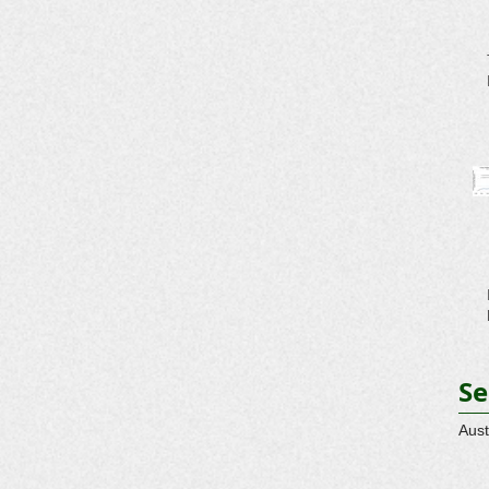
Se
Aust