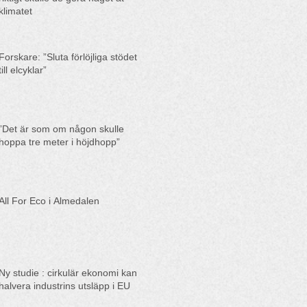
klimatet
Forskare: ”Sluta förlöjliga stödet
till elcyklar”
”Det är som om någon skulle
hoppa tre meter i höjdhopp”
All For Eco i Almedalen
Ny studie : cirkulär ekonomi kan
halvera industrins utsläpp i EU