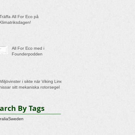
Träffa All For Eco på
Klimatriksdagen!
All For Eco med i
Founderpodden
Miljövinster i sikte när Viking Line
hissar sitt mekaniska rotorsegel
arch By Tags
ralia
Sweden