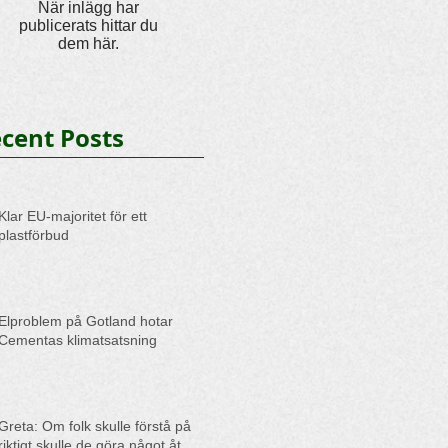
När inlägg har
publicerats hittar du
dem här.
cent Posts
Klar EU-majoritet för ett
plastförbud
Elproblem på Gotland hotar
Cementas klimatsatsning
Greta: Om folk skulle förstå på
riktigt skulle de göra något åt