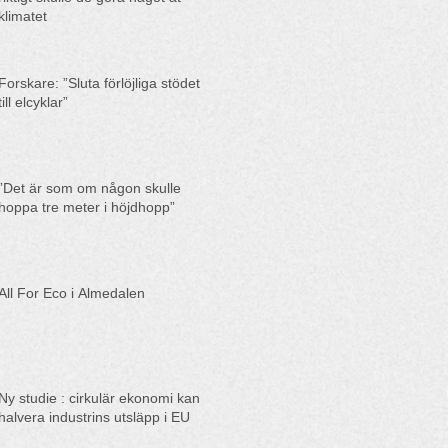
klimatet
Forskare: ”Sluta förlöjliga stödet
till elcyklar”
”Det är som om någon skulle
hoppa tre meter i höjdhopp”
All For Eco i Almedalen
Ny studie : cirkulär ekonomi kan
halvera industrins utsläpp i EU