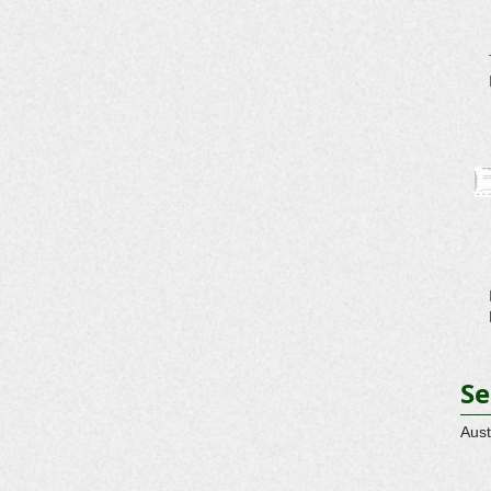
Se
Aust