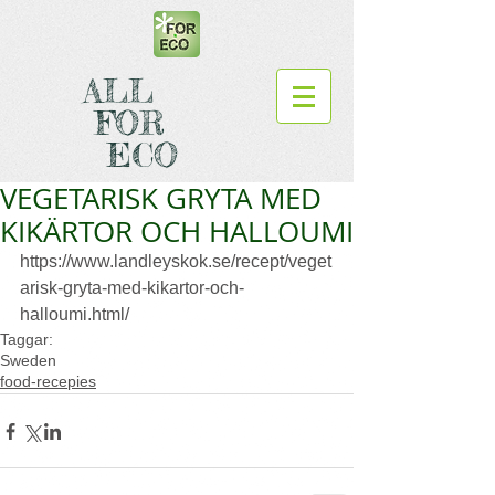
ALL
FOR
ECO
VEGETARISK GRYTA MED
KIKÄRTOR OCH HALLOUMI
https://www.landleyskok.se/recept/veget
arisk-gryta-med-kikartor-och-
halloumi.html/
Taggar:
Sweden
food-recepies