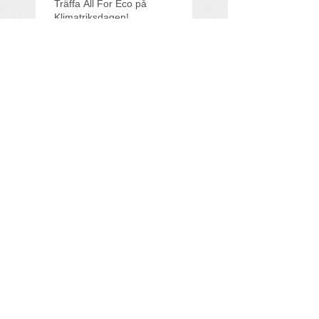
Träffa All For Eco på
Klimatriksdagen!
All For Eco med i
Founderpodden
Miljövinster i sikte när Viking
Line hissar sitt mekaniska
rotorsegel
Search By Tags
Australia
Sweden
Follow Us