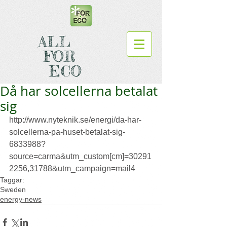
ALL
FOR
ECO
Då har solcellerna betalat
sig
http://www.nyteknik.se/energi/da-har-
solcellerna-pa-huset-betalat-sig-
6833988?
source=carma&utm_custom[cm]=30291
2256,31788&utm_campaign=mail4
Taggar:
Sweden
energy-news