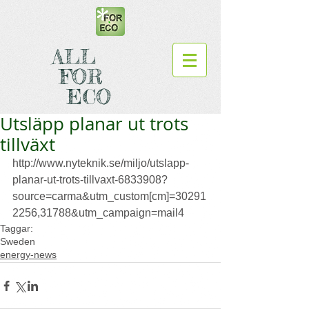
ALL
FOR
ECO
Utsläpp planar ut trots
tillväxt
http://www.nyteknik.se/miljo/utslapp-
planar-ut-trots-tillvaxt-6833908?
source=carma&utm_custom[cm]=30291
2256,31788&utm_campaign=mail4
Taggar:
Sweden
energy-news