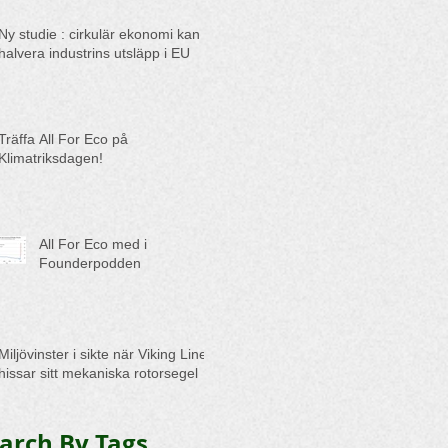
Ny studie : cirkulär ekonomi kan
halvera industrins utsläpp i EU
Träffa All For Eco på
Klimatriksdagen!
All For Eco med i
Founderpodden
Miljövinster i sikte när Viking Line
hissar sitt mekaniska rotorsegel
arch By Tags