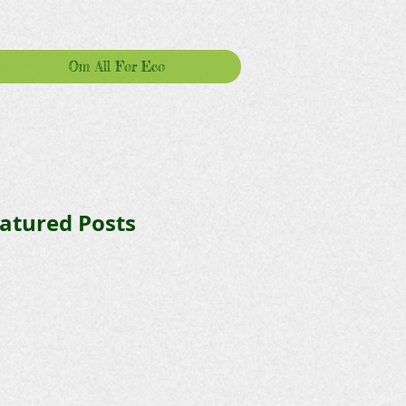
Om All For Eco
atured Posts