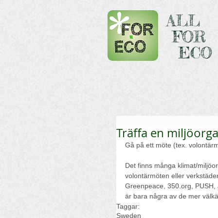
ALL
FOR
ECO
Träffa en miljöorg
Gå på ett möte (tex. volontär
Det finns många klimat/miljöor
volontärmöten eller verkstäder 
Greenpeace, 350.org, PUSH, J
är bara några av de mer välkän
Taggar:
Sweden