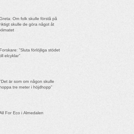
Greta: Om folk skulle förstå på
riktigt skulle de göra något åt
klimatet
Forskare: ”Sluta förlöjliga stödet
till elcyklar”
”Det är som om någon skulle
hoppa tre meter i höjdhopp”
All For Eco i Almedalen