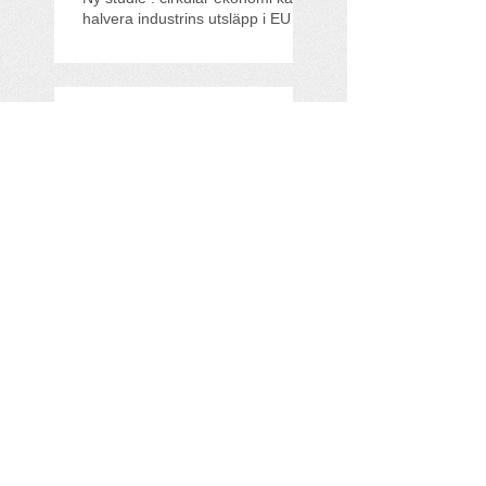
halvera industrins utsläpp i EU
Träffa All For Eco på
Klimatriksdagen!
All For Eco med i
Founderpodden
Miljövinster i sikte när Viking
Line hissar sitt mekaniska
rotorsegel
Search By Tags