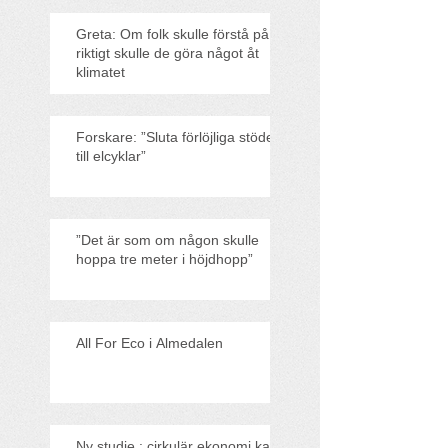
Greta: Om folk skulle förstå på
riktigt skulle de göra något åt
klimatet
Forskare: ”Sluta förlöjliga stödet
till elcyklar”
”Det är som om någon skulle
hoppa tre meter i höjdhopp”
All For Eco i Almedalen
Ny studie : cirkulär ekonomi kan