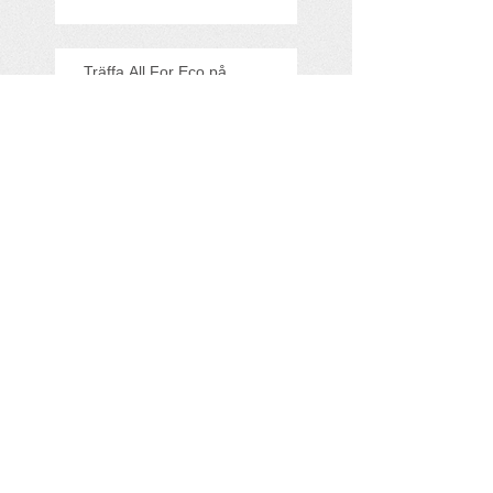
Träffa All For Eco på
Klimatriksdagen!
All For Eco med i
Founderpodden
Miljövinster i sikte när Viking
Line hissar sitt mekaniska
rotorsegel
Search By Tags
Australia
Sweden
Follow Us