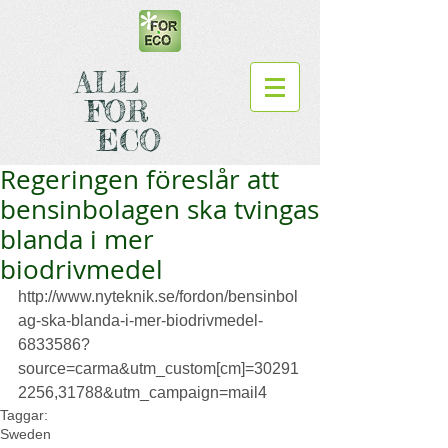
ALL
FOR
ECO
Regeringen föreslår att
bensinbolagen ska tvingas
blanda i mer
biodrivmedel
http://www.nyteknik.se/fordon/bensinbol
ag-ska-blanda-i-mer-biodrivmedel-
6833586?
source=carma&utm_custom[cm]=30291
2256,31788&utm_campaign=mail4
Taggar:
Sweden